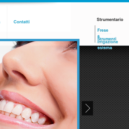
Strumentario
a
Contatti
Frese
a
Strumenti
irrigazione
esterna