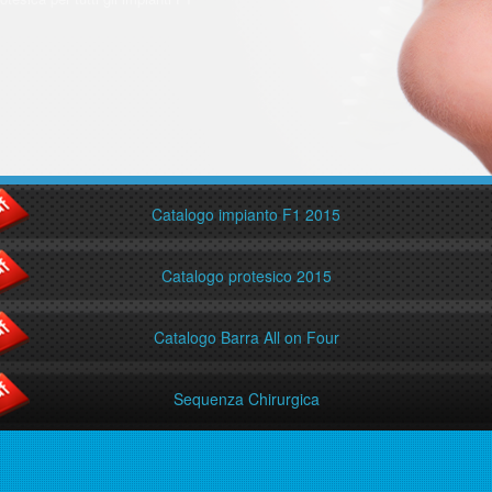
Catalogo impianto F1 2015
Catalogo protesico 2015
Catalogo Barra All on Four
Sequenza Chirurgica