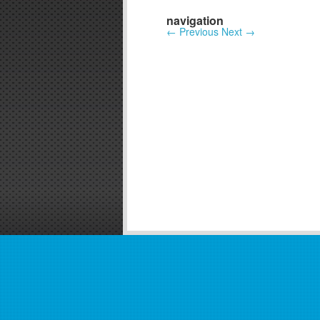
navigation
←
Previous
Next
→