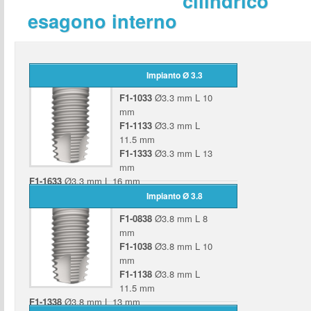
cilindrico
esagono interno
Impianto Ø 3.3
F1-1033
Ø3.3 mm L 10
mm
F1-1133
Ø3.3 mm L
11.5 mm
F1-1333
Ø3.3 mm L 13
mm
F1-1633
Ø3.3 mm L 16 mm
Impianto Ø 3.8
F1-0838
Ø3.8 mm L 8
mm
F1-1038
Ø3.8 mm L 10
mm
F1-1138
Ø3.8 mm L
11.5 mm
F1-1338
Ø3.8 mm L 13 mm