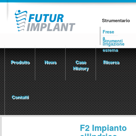
Strumentario
Frese
a
Strumenti
irrigazione
esterna
Prodotto
News
Case
Ricerca
History
Contatti
F2 Impianto